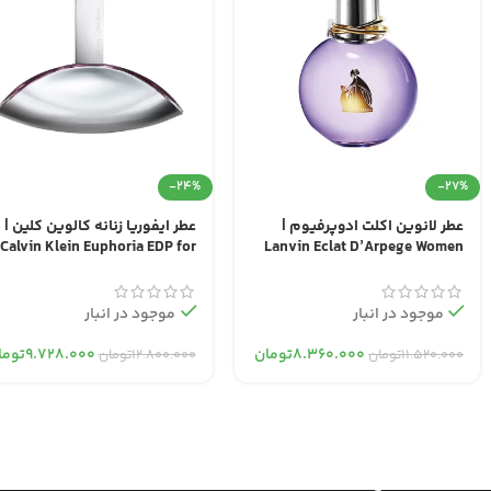
-24%
-27%
عطر لانوین اکلت ادوپرفیوم |
عطر ایفوریا زنانه کالوین کلین |
Calvin Klein Euphoria EDP for
Lanvin Eclat D’Arpege Women
Women
EDP
موجود در انبار
موجود در انبار
۸.۳۶۰.۰۰۰
تومان
۹.۷۲۸.۰۰۰
توما
۱۱.۵۲۰.۰۰۰
تومان
۱۲.۸۰۰.۰۰۰
تومان