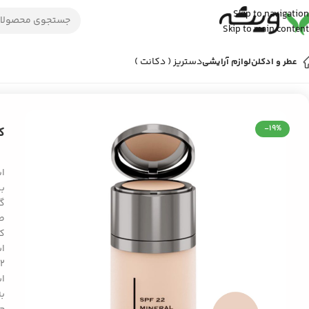
Skip to navigation
Skip to main content
دستریز ( دکانت )
عطر و ادکلن
لوازم آرایشی
خانه
/
رایحه و آرامش
/
کرم پودر دوسه مدل کانسیلر دار سری F22 شماره 22
-19%
کر
ای
بی
گس
طب
کا
اش
به