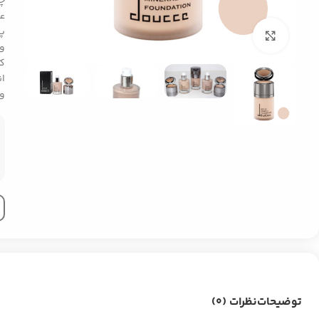
چر
عط
پو
بزرگنمایی تصویر
و 
کر
و 
توضیحات
نظرات (0)