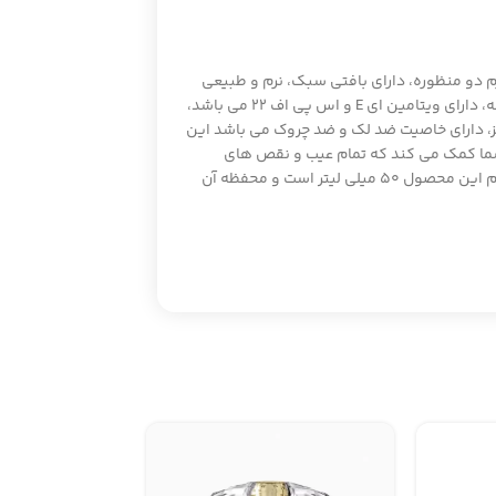
 دو منظوره، دارای بافتی سبک، نرم و طبیعی
می باشد و علاوه بر پوشش بی نظیر کل صورت، می توان از کانسیلر آن برای برطرف کردن رد جوش، لک و یا سیاهی دور چشم استفاده کرد. کرم پودر دوسه، دارای ویتامین ای E و اس پی اف ۲۲ می باشد،
ز، دارای خاصیت ضد لک و ضد چروک می باشد این
ما کمک می کند که تمام عیب و نقص های
پوست خود را پوشش دهید و از دیگر ویژگی های این کرم پودر استثنایی میتوان به بدون بو و چرب بودن و جلوگیری از انسداد پوست آن اشاره کرد. حجم این محصول ۵۰ میلی لیتر است و محفظه آن