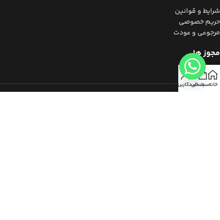
شرایط و قوانین
حریم خصوصی
مرجوعی و عودت
مجوز ها
خانه
سبد خرید
حساب کاربری من
برای استفاده از مطالب ویشه، داشتن «هدف غیرتجاری» و ذکر «منبع»
کافیست.​