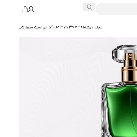
09377377301
درخواست سفارشی
مجله ویشه