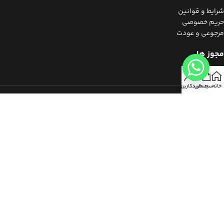
شرایط و قوانین
حریم خصوصی
مرجوعی و عودت
مجوز ها
خانه
سبد خرید
حساب کاربری من
برای استفاده از مطالب ویشه، داشتن «هدف غیرتجاری» و ذکر «منبع»
کافیست.​