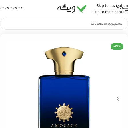
Skip to navigation
9377377301
منو
Skip to main content
خانه
/
عطر و ادکلن
/
عطر ادکلن مردانه
-42%