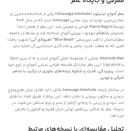
توضیحات
معرفی و جایگاه عطر
عطر آمواج اینترلود (Amouage Interlude)
یکی از شناخته‌شده‌ترین و
نمادین‌ترین تولیدات برند عمانی
Amouage
است که در سال
2012
توسط
Pierre Negrin
طراحی و معرفی شد. این عطر از همان ابتدا
به‌عنوان
شاهکار دودی – رزینی
آمواج شناخته شد و بعدها در جامعه
عطرشناسان با لقب غیررسمی
“Blue Beast” (هیولای آبی)
شهرت یافت؛
لقبی که به غلظت، قدرت پخش و ماندگاری استثنایی آن اشاره دارد.
Interlude Man
بخشی از مجموعه اصلی آمواج است و نه از سری Opus
یا Signature. این عطر نمایانگر فلسفه طراحی سنتی آمواج در اوج خود
است:
پیچیدگی، قدرت و شکوه رایحه‌های بخوری در ترکیب با عناصر
شرقی و چوبی.
در ساختار رایحه،
Amouage Interlude
تلاش دارد تقابل میان هرج‌ومرج
درونی و سکون بیرونی را نشان دهد. این پیام از طریق تضاد نت‌های
تند، دودی و رزینی با پایه‌ای آرام‌تر از عنبر و چرم منتقل می‌شود. در
نتیجه، عطر به شکلی بی‌نقص توازن میان
قدرت و کنترل
را نمایش
می‌دهد.