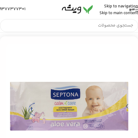
Skip to navigation
9377377301
منو
Skip to main content
خانه
/
رایحه و آرامش