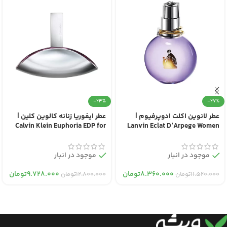
-24%
-27%
عطر لانوین اکلت ادوپرفیوم |
عطر ایفوریا زنانه کالوین کلین |
Calvin Klein Euphoria EDP for
Lanvin Eclat D’Arpege Women
Women
EDP
موجود در انبار
موجود در انبار
۸.۳۶۰.۰۰۰
تومان
۹.۷۲۸.۰۰۰
تومان
۱۱.۵۲۰.۰۰۰
تومان
۱۲.۸۰۰.۰۰۰
تومان