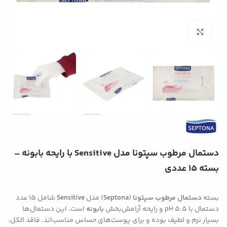
بزرگنمایی تصویر
دستمال مرطوب سپتونا مدل Sensitive با رایحه بابونه –
بسته 15 عددی
بسته
دستمال مرطوب سپتونا
(
Septona
) مدل
Sensitive
شامل 15 عدد
دستمال با pH 5.5 و رایحه آرامش‌بخش
بابونه
است. این دستمال‌ها
بسیار نرم و لطیف بوده و برای پوست‌های حساس مناسب‌اند. فاقد الکل،