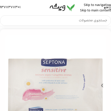
Skip to navigation
9377377301
منو
Skip to main content
خانه
/
رایحه و آرامش