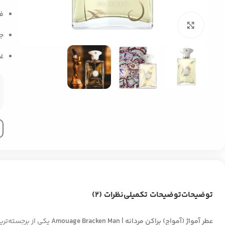
ف
بزرگنمایی تصویر
ج
غ
توضیحات
توضیحات تکمیلی
نظرات (2)
عطر آمواژ (آمواج) براکن مردانه | Amouage Bracken Man
یکی از برجسته‌تری