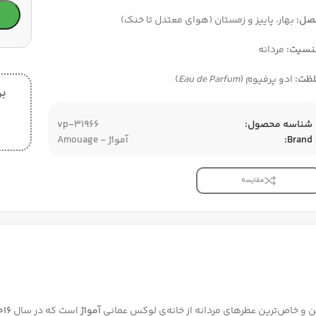
صل:
بهار، پاییز و زمستان (هوای معتدل تا خنک)
نسیت:
مردانه
لظت:
ادو پرفیوم (
Eau de Parfum
)
بر
شناسه محصول:
vp-31966
Brand:
آمواژ - Amouage
مقایسه
ن و خاص‌ترین عطرهای مردانه از خانه‌ی لوکس عمانی
آمواژ
است که در سال
۰۱۶