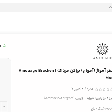
11
عطر آمواژ (آمواج) براکن مردانه | Amouage Bracken
Ma
(دیدگاه کاربر
2
)
وه بویایی:
فوژه‌ – چوبی (
Aromatic-Fougere
)
یحه:
خنک‌-تلخ