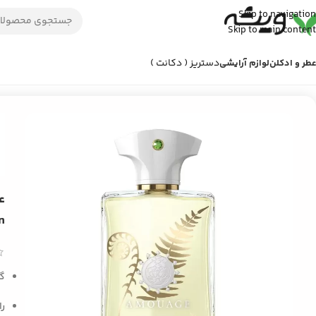
Skip to navigation
Skip to main content
دستریز ( دکانت )
طر و ادکلن
لوازم آرایشی
خانه
/
عطر و ادکلن
/
عطر ادکلن مردانه
/
عطر آمواژ (آمواج) براکن مردانه | Amouage Bracken Man
n
گر
را