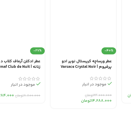
-27%
-40%
عطر ورساچه کریستال نویر ادو
عطر ادکلن آرماف کلاب د 
پرفیوم | Versace Crystal Noir
زنانه | maf Club de Nuit
Woman
موجود در انبار
موجود در انبار
۲۴.۰۰۰.۰۰۰
تومان
ن
۳۸۴.۰۰۰
۸.۸۰۰.۰۰۰
تومان
۱۴.۲۸۸.۰۰۰
تومان