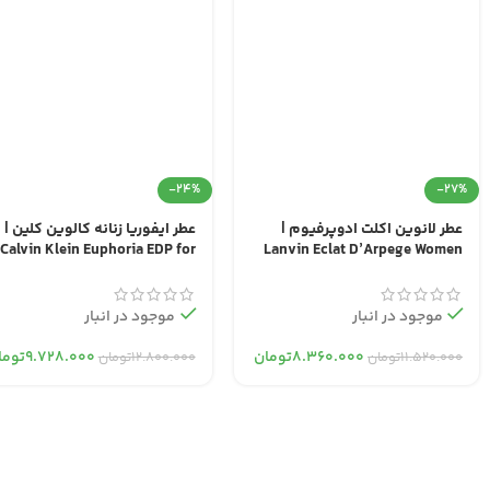
-24%
-27%
عطر لانوین اکلت ادوپرفیوم |
عطر ایفوریا زنانه کالوین کلین |
Calvin Klein Euphoria EDP for
Lanvin Eclat D’Arpege Women
Women
EDP
موجود در انبار
موجود در انبار
۸.۳۶۰.۰۰۰
تومان
۹.۷۲۸.۰۰۰
توما
۱۱.۵۲۰.۰۰۰
تومان
۱۲.۸۰۰.۰۰۰
تومان