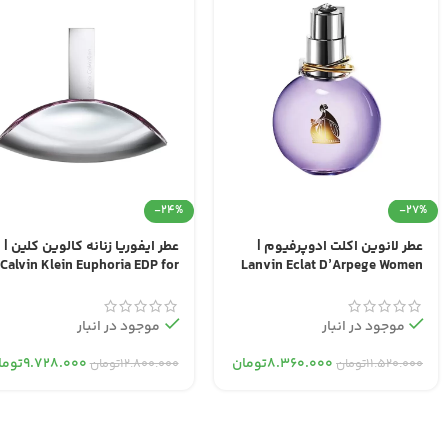
-24%
-27%
عطر لانوین اکلت ادوپرفیوم |
عطر ایفوریا زنانه کالوین کلین |
Calvin Klein Euphoria EDP for
Lanvin Eclat D’Arpege Women
Women
EDP
موجود در انبار
موجود در انبار
۸.۳۶۰.۰۰۰
تومان
۹.۷۲۸.۰۰۰
توما
۱۱.۵۲۰.۰۰۰
تومان
۱۲.۸۰۰.۰۰۰
تومان