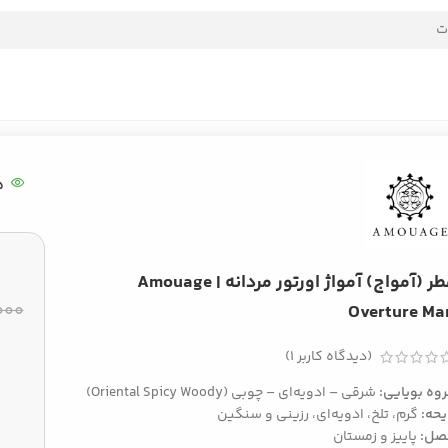
5
عطر (آمواج) آمواژ اورتور مردانه | Amouage
۰۰۰
Overture Ma
(دیدگاه کاربر
1
)
وه بویایی:
شرقی – ادویه‌ای – چوبی (Oriental Spicy Woody)
یحه:
گرم، تلخ، ادویه‌ای، رزینی و سنگین
صل:
پاییز و زمستان