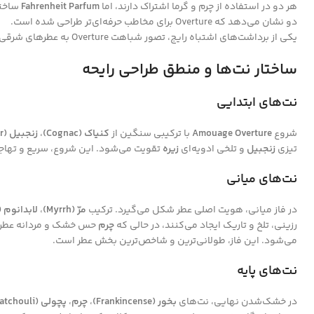
هر دو در استفاده از چرم و گرما اشتراک دارند، اما
Fahrenheit Parfum
ساختا
دو نشان می‌دهد که Overture برای مخاطب حرفه‌ای‌تر طراحی شده است.
یکی از برداشت‌های اشتباه رایج، تصور شباهت Overture به عطرهای شرقی-وانیلی است؛ در حالی که این عطر
ساختار نت‌ها و منطق طراحی رایحه
نت‌های ابتدایی
شروع
Amouage Overture
با ترکیبی سنگین از
کنیاک (Cognac)
،
زنجبیل (Ginger)
تیزی
زنجبیل
و تلخی ادویه‌ای
زیره
تقویت می‌شود. این شروع، سریع و تهاج
نت‌های میانی
در فاز میانی، هویت اصلی عطر شکل می‌گیرد. ترکیب
مرّ (Myrrh)
،
لابدانوم (Labdanum
رزینی، تلخ و تاریک ایجاد می‌کنند، در حالی که
چرم
حس خشک و مردانه عطر را
می‌شود. این فاز، طولانی‌ترین و شاخص‌ترین بخش عطر است.
نت‌های پایه
در خشک‌شدن نهایی، نت‌های
بخور (Frankincense)
،
چرم
،
پچولی (Patchouli)