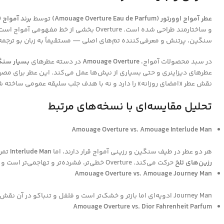
عطر آمواج اوورتور (Amouage Overture Eau de Parfum)
توسط
برند آمواج (Amouage)
و ساختارمند طراحی شده است. Overture ب
سنگین، پرتنش و معرفی‌کننده تم‌های اصلی — مستقیماً به زبان بو ترجم
در سبد محصولات آمواج،
Amouage Overture
در دسته عطرهای
بسیار سنگ
نقش عطر «امضای روزانه» را دارد و نه با هدف جلب سلیقه عمومی ساخته شد
تحلیل مقایسه‌ای با نسخه‌های مرتبط
Amouage Overture vs. Amouage Interlude Man
هر دو عطر در طیف سنگین و رزینی آمواج قرار دارند، اما
Interlude Man
تمرک
رزین‌های تلخ
حرکت می‌کند. Overture خطی‌تر، فشرده‌تر و تهاجمی‌تر است و تغییر فاز نرم Interlude را ندارد.
Amouage Overture vs. Amouage Journey Man
Journey Man ادویه‌ای اما بازتر و خشک‌تر است و فلفل و تنباکو در آن نقش پررنگ‌تری دارند. در مقابل،
Amouage Overture vs. Dior Fahrenheit Parfum