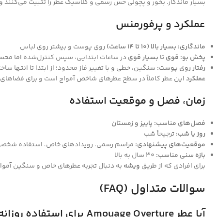
بسیار ماندگار. بخور و پچولی حس رسمی و کلاسیک عطر را تثبیت می‌کنند و
عملکرد و پرفورمنس
ماندگاری:
بسیار بالا (۱۰ تا ۱۴ ساعت)
روی پوست و بیشتر روی لباس
پخش بو:
قوی تا بسیار قوی
در ساعات ابتدایی، سپس کنترل‌شده اما م
رفتار روی پوست:
سنگین، خطی و با تغییر فاز محدود؛ از ابتدا تا انتها ساخت
عملکرد
این عطر کاملاً در سطح عطرهای شاخص آمواج است و برای فضاهای ب
زمان، فصل و موقعیت استفاده
فصل‌های مناسب:
پاییز و زمستان
روز یا شب:
ترجیحاً شب
موقعیت‌های پیشنهادی:
مراسم رسمی، رویدادهای خاص، استفاده شخص
بازه سنی مناسب:
۳۰ سال به بالا
برای افرادی که از طریق
ویشه
به دنبال تجربه عطرهای خاص و سنگین آمواج هستند، Overture انتخابی آگاهانه و تخصصی محسوب می‌ش
سوالات متداول (FAQ)
آیا عطر Amouage Overture برای استفاده روزانه مناسب است؟