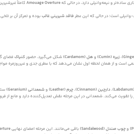
ری ساده‌تر و نیمه‌وانیلی دارد، در حالی که
Amouage Overture
کاملاً غیرشیرین
فاقد شیرینی غالب
بوده و تمرکز آن بر تلخ
،
زیره (Cumin)
و
هل (Cardamom)
شکل می‌گیرد. حضور
کنیاک
فضای گرم
می است و از همان لحظه اول نشان می‌دهد که با عطری جدی و غیرروزمره موا
)
،
دارچین (Cinnamon)
،
چرم (Leather)
و
شمعدانی (Geranium)
ستون
 تقویت می‌کند. شمعدانی در این مرحله نقش تعدیل‌کننده دارد و مانع از فرو
و
چوب صندل (Sandalwood)
باقی می‌مانند. این مرحله امضای نهایی
rture