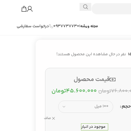
09377377301
درخواست سفارشی
مجله ویشه
1
نفر در حال مشاهده این محصول هستند!
قیمت محصول
۴۵.۶۰۰.۰۰۰
تومان
۷۶.۸۰۰.
تومان
حجم
صاف
موجود در انبار