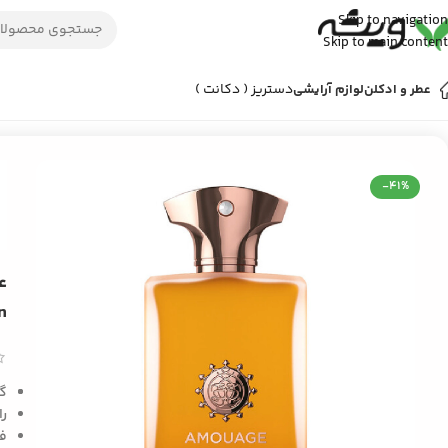
Skip to navigation
Skip to main content
دستریز ( دکانت )
عطر و ادکلن
لوازم آرایشی
خانه
/
عطر و ادکلن
/
عطر ادکلن مردانه
/
عطر (آمواج) آمواژ اورتور مردانه | Amouage Overture Man
-41%
n
گر
را
ف