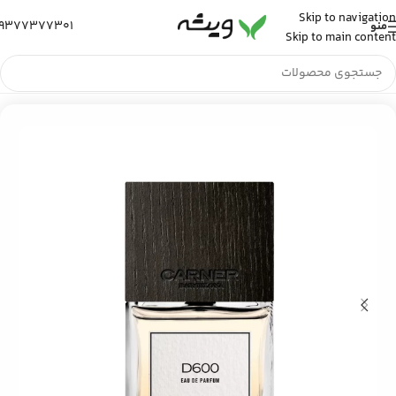
Skip to navigation
9377377301
منو
Skip to main content
خانه
/
عطر و ادکلن
/
عطر ادکلن مردانه