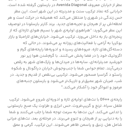
عطر از خیابان معروف
Avenida Diagonal
در بارسلون گرفته شده است،
خیابانی که نماد ترکیب سنت و مدرنیته در این شهر است. این عطر
حس زندگی در شهری را منتقل می‌کند که همیشه در حرکت است و هر
لحظه‌اش پر از هیجان و تجربه‌های جدید. برند کارنر بارسلونا در توصیف
این عطر می‌گوید: “هیاهوی اولیه‌ی شهر با نسیم هوای تازه‌ای که از
پنجره‌ای باز به داخل می‌وزد، ترکیب می‌شود. خیابان‌های لارامبلا و بازار
بوکریا به آرامی با فعالیت‌های روزانه پر می‌شوند، در حالی که
دسته‌گل‌های تازه، میوه‌های رسیده و ادویه‌ها رایحه‌های گرم و
اگزوتیک خود را در فضا پخش می‌کنند. با گرم‌شدن هوا زیر نور
خورشید مدیترانه‌ای، سایه‌ها در میدان‌ها و پارک‌های شهر به رقص
درمی‌آیند. تمام حواس شما با جنب‌وجوش خیابان دیاگونال و شکوه
پاسئو د گراسیا مسحور می‌شود. ترکیبی بی‌نقص از قدیم و جدید. در
شب، ضربان شهر عمیق‌تر و تاریک‌تر می‌شود و بارسلون جنبه‌های
مرموز و اغواگر خود را آشکار می‌کند.”
رایحه‌ی
D600
با نت‌های اولیه‌ی تازه و ادویه‌ای شروع می‌شود. ترکیب
فلفل سیاه، ترنج و گریپ‌فروت، حس انرژی و طراوت یک صبح بارسلونی
را تداعی می‌کند. این نت‌ها به سرعت توجه شما را جلب می‌کنند و شما
را به دنیایی پر از هیجان و تنوع می‌برند. در مرحله‌ی بعد، نت‌های میانی
شامل هل، زنبق و یاسمن ظاهر می‌شوند. این ترکیب، گرمی و عمق