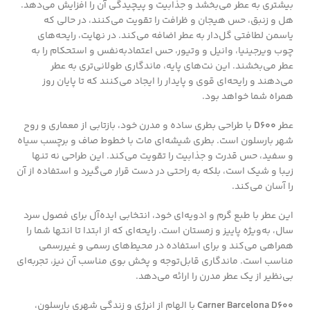
بیشتری به عطر می‌بخشد و جذابیت و پیچیدگی آن را افزایش می‌دهد.
هل و زنبق، حس هیجان و ظرافت را تقویت می‌کنند، در حالی که
یاسمن لطافتی گل‌دار به عطر اضافه می‌کند. در نهایت، رایحه‌های
چوب ویرجینیا، وانیل و وتیور، حس اعتمادبه‌نفس و استحکام را به
عطر می‌بخشند. این نت‌های پایه، ماندگاری طولانی‌تری به عطر
می‌دهند و رایحه‌ای قوی و پایدار را ایجاد می‌کنند که تا پایان روز
همراه شما خواهد بود.
عطر
D600
با طراحی بطری ساده و مدرن خود، بازتابی از معماری و روح
شهر بارسلون است. بطری شیشه‌ای مات با خطوط صاف و برچسب سیاه
و سفید، حس قدرت و جذابیت را تقویت می‌کند. این طراحی نه تنها
زیبا و شیک است، بلکه به راحتی در دست قرار می‌گیرد و استفاده از آن
را آسان می‌کند.
این عطر با طبع گرم و ادویه‌ای خود، انتخابی ایده‌آل برای فصول سرد
سال، به‌ویژه پاییز و زمستان است. رایحه‌ای که از ابتدا تا انتها شما را
همراهی می‌کند و برای استفاده در محیط‌های رسمی و غیررسمی
مناسب است. ماندگاری قابل‌توجه و پخش بوی مناسب آن نیز، تجربه‌ای
بی‌نظیر از یک عطر مدرن را ارائه می‌دهد.
Carner Barcelona D600
با الهام از انرژی و زندگی شهری بارسلون،