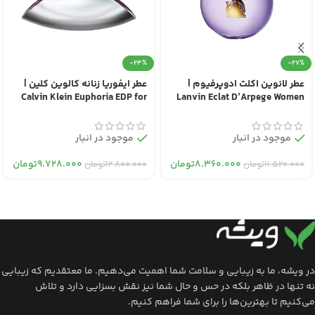
-24%
-27%
عطر لانوین اکلت ادوپرفیوم |
عطر ایفوریا زنانه کالوین کلین |
Calvin Klein Euphoria EDP for
Lanvin Eclat D’Arpege Women
Women
EDP
موجود در انبار
موجود در انبار
۸.۳۶۰.۰۰۰
تومان
۹.۷۲۸.۰۰۰
تومان
۱۱.۵۲۰.۰۰۰
تومان
۱۲.۸۰۰.۰۰۰
تومان
در ویشه، ما به زیبایی و سلامت شما اهمیت می‌دهیم. ما معتقدیم که زیبایی
نه تنها در ظاهر بلکه در حس و حال شما نیز نقش بسزایی دارد و تلاش
می‌کنیم تا بهترین‌ها را برای شما فراهم کنیم.