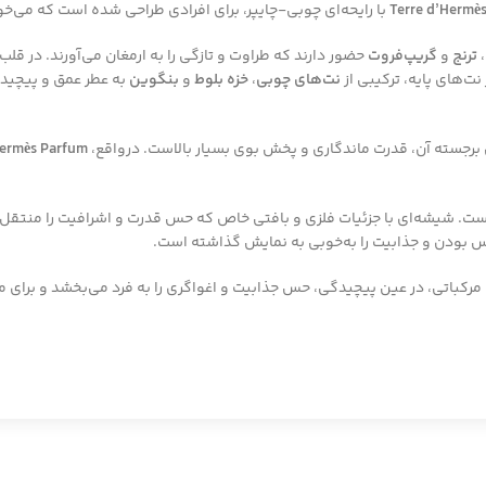
Terre d’Hermè
با رایحه‌ای چوبی-چایپر، برای افرادی طراحی شده است که می‌خ
،
ترنج
و
گریپ‌فروت
حضور دارند که طراوت و تازگی را به ارمغان می‌آورند. در قلب
ت‌های پایه، ترکیبی از
نت‌های چوبی
،
خزه بلوط
و
بنگوین
به عطر عمق و پیچیدگ
رجسته آن، قدرت ماندگاری و پخش بوی بسیار بالاست. درواقع،
Hermès Parfum
ت. شیشه‌ای با جزئیات فلزی و بافتی خاص که حس قدرت و اشرافیت را منتقل 
س بودن و جذابیت را به‌خوبی به نمایش گذاشته است.
مرکباتی، در عین پیچیدگی، حس جذابیت و اغواگری را به فرد می‌بخشد و برای