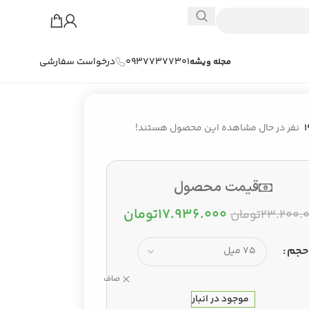
09377377301
درخواست سفارشی
مجله ویشه
1
نفر در حال مشاهده این محصول هستند!
قیمت محصول
۱۷.۹۳۶.۰۰۰
تومان
۲۳.۲۰۰.
تومان
حجم
صاف
موجود در انبار