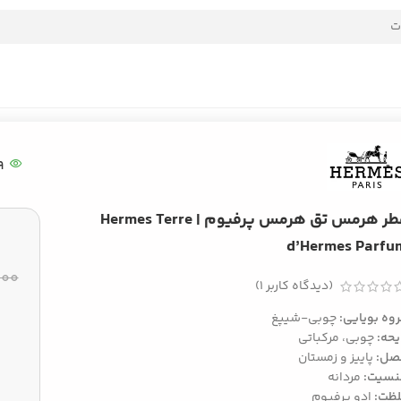
9
عطر هرمس تق هرمس پرفیوم | Hermes Terre
d’Hermes Parfu
۰۰۰
(دیدگاه کاربر
1
)
وه بویایی:
چوبی-شیپغ
یحه:
چوبی، مرکباتی
صل:
پاییز و زمستان
نسیت:
مردانه
لظت:
ادو پرفیوم