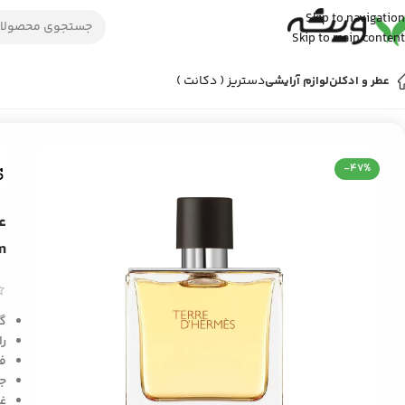
Skip to navigation
Skip to main content
دستریز ( دکانت )
عطر و ادکلن
لوازم آرایشی
خانه
/
عطر و ادکلن
/
عطر ادکلن مردانه
/
عطر هرمس تق هرمس پرفیوم | Hermes Terre d’Hermes Parfum
-47%
m
گر
را
ف
ج
غ