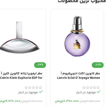
محبوب ترین محصولات
-24%
-27%
عطر لانوین اکلت ادوپرفیوم |
عطر ایفوریا زنانه کالوین کلین |
Calvin Klein Euphoria EDP for
Lanvin Eclat D’Arpege Women
Women
EDP
موجود در انبار
موجود در انبار
۸.۳۶۰.۰۰۰
تومان
۹.۷۲۸.۰۰۰
توما
۱۱.۵۲۰.۰۰۰
تومان
۱۲.۸۰۰.۰۰۰
تومان