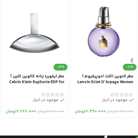
-24%
-27%
عطر لانوین اکلت ادوپرفیوم |
عطر ایفوریا زنانه کالوین کلین |
Calvin Klein Euphoria EDP for
Lanvin Eclat D’Arpege Women
Women
EDP
موجود در انبار
موجود در انبار
۸.۳۶۰.۰۰۰
تومان
۹.۷۲۸.۰۰۰
تومان
۱۱.۵۲۰.۰۰۰
تومان
۱۲.۸۰۰.۰۰۰
تومان