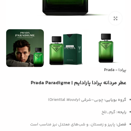
بزرگنمایی تصویر
پرادا - Prada
عطر مردانه پرادا پارادایم | Prada Paradigme
گروه بویایی:
چوبی–شرقی (Orienttal
Woody
)
رایحه:
گرم_تلخ
فصل:
پاییز و زمستان، و شب‌های معتدل نیز مناسب است