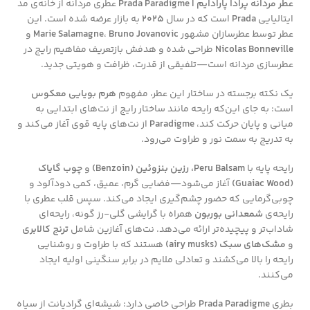
عطر مردانه پرادا پارادایم | Prada Paradigme
عطری مردانه از خانه‌ی مد
ایتالیایی
Prada
است که در سال
۲۰۲۵
به بازار عرضه شده است. این
عطر توسط عطرسازان مشهور
Bruno Jovanovic
،
Marie Salamagne
و
Nicolas Bonneville
طراحی شده و هدفش بازتعریف مفاهیم رایج در
عطرسازی مردانه است—تلفیقی از قدرت، ظرافت و هویتی جدید.
یک نکته برجسته در ساختار این عطر، مفهوم
هرم بویایی معکوس
است: به جای این‌که رایحه مانند ساختار رایج از نت‌های ابتدایی به
میانی و پایان حرکت کند،
Paradigme
از نت‌های پایه قوی آغاز می‌کند و
به تدریج به سمت نور و طراوت می‌رود.
رایحه پایه با
Peru Balsam، رزین بنزوئین (Benzoin)
و
چوب گایاک
(Guaiac Wood)
آغاز می‌شود—فضایی گرم، عمیق، کمی دودآلود و
چوبی‌گرمایی که حضور چشم‌گیری ایجاد می‌کند. سپس قلب عطری با
رایحه‌ی
شمعدانی بوربون
همراه با گرایشی گلی-رز گونه، رایحه‌ای
شاداب‌تر و پیچیده‌تر ارائه می‌دهد. نت‌های آغازین شامل
ترنج کالابری
و
مشک‌های سبک (airy musks)
هستند که با طراوت و روشنایی
رایحه را بالا می‌کشند و تعادلی ملایم در برابر سنگینی اولیه ایجاد
می‌کنند.
بطری
Prada Paradigme
طراحی خاصی دارد: شیشه‌ای گرادیانت از سیاه