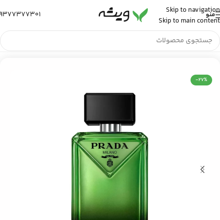
Skip to navigation
9377377301
منو
Skip to main content
خانه
/
عطر و ادکلن
/
عطر ادکلن مردانه
-27%