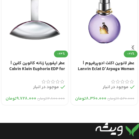
-24%
-27%
عطر لانوین اکلت ادوپرفیوم |
عطر ایفوریا زنانه کالوین کلین |
Calvin Klein Euphoria EDP for
Lanvin Eclat D’Arpege Women
Women
EDP
موجود در انبار
موجود در انبار
۸.۳۶۰.۰۰۰
تومان
۹.۷۲۸.۰۰۰
تومان
۱۱.۵۲۰.۰۰۰
تومان
۱۲.۸۰۰.۰۰۰
تومان