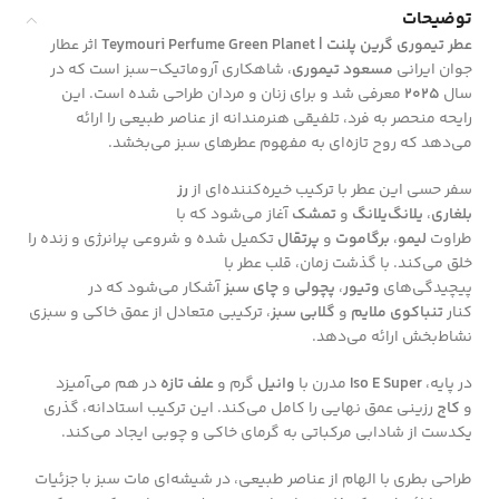
توضیحات
عطر تیموری گرین پلنت | Teymouri Perfume Green Planet
اثر عطار
جوان ایرانی
مسعود تیموری
، شاهکاری آروماتیک-سبز است که در
سال
۲۰۲۵
معرفی شد و برای زنان و مردان طراحی شده است. این
رایحه منحصر به فرد، تلفیقی هنرمندانه از عناصر طبیعی را ارائه
می‌دهد که روح تازه‌ای به مفهوم عطرهای سبز می‌بخشد.
سفر حسی این عطر با ترکیب خیره‌کننده‌ای از
رز
بلغاری
،
یلانگ‌یلانگ
و
تمشک
آغاز می‌شود که با
طراوت
لیمو
،
برگاموت
و
پرتقال
تکمیل شده و شروعی پرانرژی و زنده را
خلق می‌کند. با گذشت زمان، قلب عطر با
پیچیدگی‌های
وتیور
،
پچولی
و
چای سبز
آشکار می‌شود که در
کنار
تنباکوی ملایم
و
گلابی سبز
، ترکیبی متعادل از عمق خاکی و سبزی
نشاط‌بخش ارائه می‌دهد.
در پایه،
Iso E Super
مدرن با
وانیل
گرم و
علف تازه
در هم می‌آمیزد
و
کاج
رزینی عمق نهایی را کامل می‌کند. این ترکیب استادانه، گذری
یکدست از شادابی مرکباتی به گرمای خاکی و چوبی ایجاد می‌کند.
طراحی بطری با الهام از عناصر طبیعی، در شیشه‌ای مات سبز با جزئیات