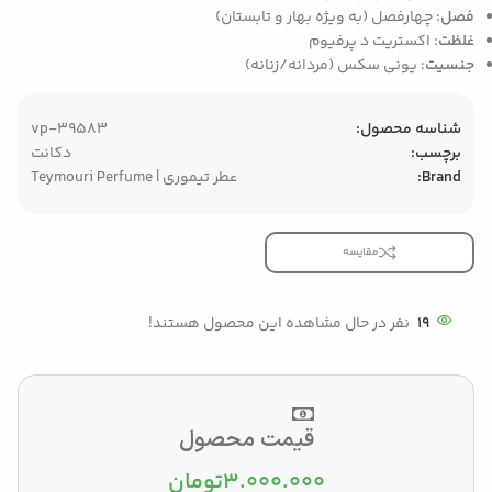
فصل
: چهارفصل (به ویژه بهار و تابستان)
غلظت
: اکستریت د پرفیوم
جنسیت
: یونی سکس (مردانه/زنانه)
شناسه محصول:
vp-39583
برچسب:
دکانت
Brand:
عطر تیموری | Teymouri Perfume
مقایسه
19
نفر در حال مشاهده این محصول هستند!
قیمت محصول
۳.۰۰۰.۰۰۰
تومان