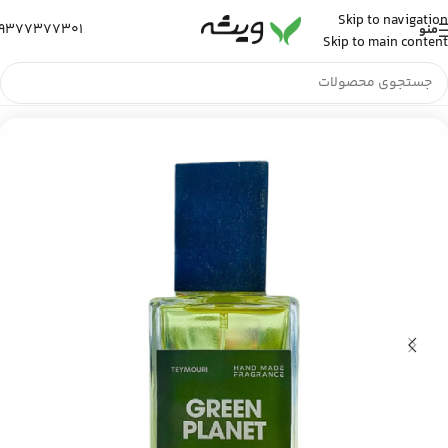
Skip to navigation
9377377301
منو
Skip to main content
خانه
/
عطر و ادکلن
/
عطر ادکلن مردانه