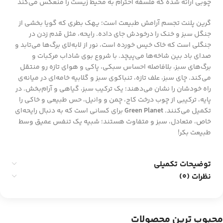
چوبی ارائه شده که فلسفه احترام به محیط زیست را منعکس می‌کند
گرین پلنت تجسم آرامش طبیعت است؛ یهک بطری که گویا بخشی از
جنگل سبز و خنک را درخودش جای داده. رایحه‌، مثل قدم زدن در
جنگلی است که خاک خیس خورده است، نور از لابه‌لای برگ‌ها می‌تابد و
صدای باد بین شاخه‌ها می‌پیچد. با شروع بوی شاداب مرکبات و
برگ‌های سبز، بلافاصله احساس سبکی، پاکی و هوای تازه رو منتقل
می‌کند. چای سبز، علف تازه، تنباکوی سبز و گلابیه خامه‌ای در میانه‌ی
راه خودشان را نشان می‌دهند؛ یک ترکیب سبز، گیاهی و آرام‌بخش. در
پایه، ترکیبی از چوب درخت کاج، چمن و وانیل، حس طبیعی و خاکی را
تکمیل می‌کنند.
Green Planet
برای کسانی است که به دنبال رایحه‌ای
خاص، متعادل، سبز و متفاوت هستند؛ شبیه یک تنفس عمیق وسط
طبیعت بکر!
توضیحات تکمیلی
نظرات (0)
محبوب ترین محصولات