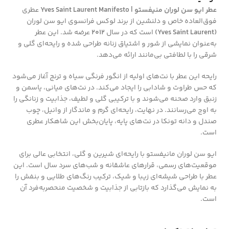
عطر ایو سن لوران منیفستو | Yves Saint Laurent Manifesto
عطری
فوق‌العاده خاص و دلنشین از برند لوکس فرانسوی ایو سن لوران
(Yves Saint Laurent)
است که در سال
2012
عرضه شد. این عطر
به‌عنوان نمایشی از شور و اشتیاق زنانه طراحی شده و رایحه‌ای گلی و
شرقی را با لطافتی بی‌مانند ارائه می‌دهد.
رایحه این عطر با نت‌های اولیه از انگور فرنگی سیاه و ترنج آغاز می‌شود
که حس طراوت و شادابی را ایجاد می‌کند. در نت‌های میانی، یاسمن و
زنبق وارد صحنه می‌شوند و با ترکیبی گلی و لطیف، جذابیت و زنانگی را
به اوج می‌رسانند. در نهایت، رایحه‌ای گرم و ماندگار از وانیل، چوب
صندل و دانه تونکا در نت‌های پایه، پایان‌بخش این شاهکار عطری
است.
ایو سن لوران مانیفستو با رایحه‌ای شیرین و گلی، انتخابی عالی برای
موقعیت‌های رسمی، قرارهای عاشقانه و شب‌های سرد سال است. این
عطر با طراحی شیشه‌ای زیبا و شیک، ترکیب رنگ‌های طلایی و بنفش را
به نمایش می‌گذارد که بازتابی از جذابیت و شخصیت منحصربه‌فرد آن
است.