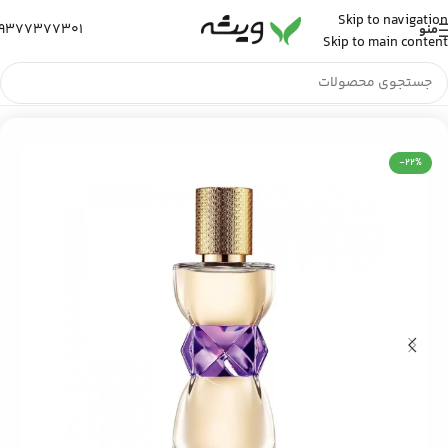
Skip to navigation
9377377301
منو
Skip to main content
خانه
/
عطر و ادکلن
/
عطر ادکلن زنانه
-22%