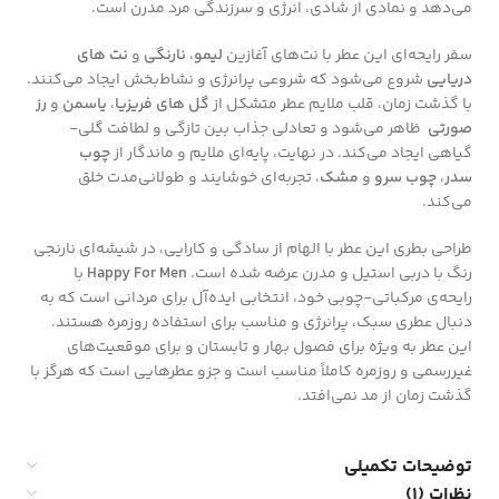
می‌دهد و نمادی از شادی، انرژی و سرزندگی مرد مدرن است.
سفر رایحه‌ای این عطر با نت‌های آغازین
لیمو
،
نارنگی
و
نت های
دریایی
شروع می‌شود که شروعی پرانرژی و نشاط‌بخش ایجاد می‌کنند.
با گذشت زمان، قلب ملایم عطر متشکل از
گل های فریزیا
،
یاسمن
و
رز
صورتی
ظاهر می‌شود و تعادلی جذاب بین تازگی و لطافت گلی-
گیاهی ایجاد می‌کند. در نهایت، پایه‌ای ملایم و ماندگار از
چوب
سدر
،
چوب سرو
و
مشک
، تجربه‌ای خوشایند و طولانی‌مدت خلق
می‌کند.
طراحی بطری این عطر با الهام از سادگی و کارایی، در شیشه‌ای نارنجی
رنگ با دربی استیل و مدرن عرضه شده است.
Happy For Men
با
رایحه‌ی مرکباتی-چوبی خود، انتخابی ایده‌آل برای مردانی است که به
دنبال عطری سبک، پرانرژی و مناسب برای استفاده روزمره هستند.
این عطر به ویژه برای فصول بهار و تابستان و برای موقعیت‌های
غیررسمی و روزمره کاملاً مناسب است و جزو عطرهایی است که هرگز با
گذشت زمان از مد نمی‌افتد.
توضیحات تکمیلی
نظرات (1)