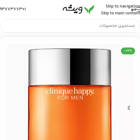
Skip to navigation
9377377301
منو
Skip to main content
خانه
/
عطر و ادکلن
/
عطر ادکلن مردانه
-24%